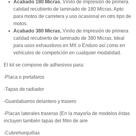
mientras visitas
Acabado 180 Micras
, Vinilo de impresión de primera
nuestro sitio,
calidad recubierto de laminado de 180 Micras. Apto
aumentas la
para motos de carretera y uso ocasional en otro tipo de
posibilidad de
ver contenido y
motos.
ofertas
Acabado 380 Micras,
Vinilo de impresión de primera
personalizados.
calidad recubierto de laminado de 380 Micras. Ideal
para usos exhaustivos en MX o Enduro así como en
vehículos de competición en cualquier modalidad.
El kit se compone de adhesivos para:
-Placa o portafaros
-Tapas de radiador
-Guardabarros delantero y trasero
-Placas laterales traseras (En la mayoría de modelos éstas
incluyen también tapas del filtro de aire
-Cubrehorquillas