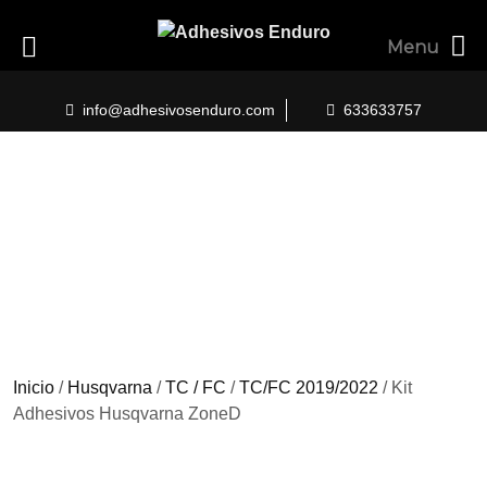
Menu
Skip
to
info@adhesivosenduro.com
633633757
content
Inicio
/
Husqvarna
/
TC / FC
/
TC/FC 2019/2022
/ Kit
Adhesivos Husqvarna ZoneD