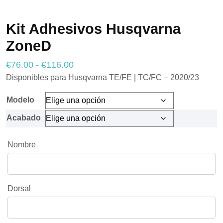
Kit Adhesivos Husqvarna
ZoneD
Necesarias
Estas
cookies no
Rango
€
76.00
-
€
116.00
son
de
Disponibles para Husqvarna TE/FE | TC/FC – 2020/23
opcionales.
Son
precios:
necesarias
Modelo
desde
para que
funcione la
€76.00
Acabado
web.
hasta
€116.00
Nombre
Estadísticas
Para que
podamos
mejorar la
Dorsal
funcionalidad
y estructura
de la web, en
base a cómo