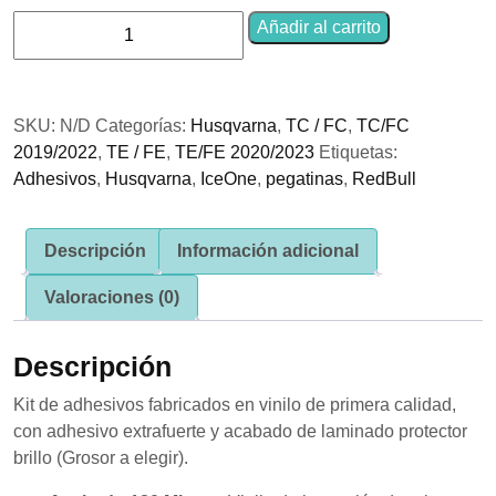
se usa la
Kit
Añadir al carrito
web.
Adhesivos
Husqvarna
ZoneD
Experiencia
SKU:
N/D
Categorías:
Husqvarna
,
TC / FC
,
TC/FC
Para que
cantidad
nuestra web
2019/2022
,
TE / FE
,
TE/FE 2020/2023
Etiquetas:
funcione lo
Adhesivos
,
Husqvarna
,
IceOne
,
pegatinas
,
RedBull
mejor posible
durante tu
visita. Si
rechaza estas
Descripción
Información adicional
cookies,
algunas
Valoraciones (0)
funcionalidades
desaparecerán
de la web.
Descripción
Kit de adhesivos fabricados en vinilo de primera calidad,
Marketing
con adhesivo extrafuerte y acabado de laminado protector
Al compartir tus
brillo (Grosor a elegir).
intereses y
comportamiento