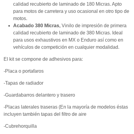
mientras visitas
calidad recubierto de laminado de 180 Micras. Apto
nuestro sitio,
para motos de carretera y uso ocasional en otro tipo de
aumentas la
posibilidad de
motos.
ver contenido y
Acabado 380 Micras,
Vinilo de impresión de primera
ofertas
calidad recubierto de laminado de 380 Micras. Ideal
personalizados.
para usos exhaustivos en MX o Enduro así como en
vehículos de competición en cualquier modalidad.
El kit se compone de adhesivos para:
-Placa o portafaros
-Tapas de radiador
-Guardabarros delantero y trasero
-Placas laterales traseras (En la mayoría de modelos éstas
incluyen también tapas del filtro de aire
-Cubrehorquilla