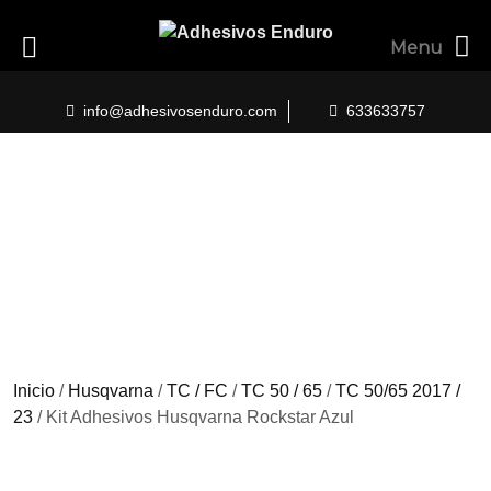
Menu
Skip
to
info@adhesivosenduro.com
633633757
content
Inicio
/
Husqvarna
/
TC / FC
/
TC 50 / 65
/
TC 50/65 2017 /
23
/ Kit Adhesivos Husqvarna Rockstar Azul