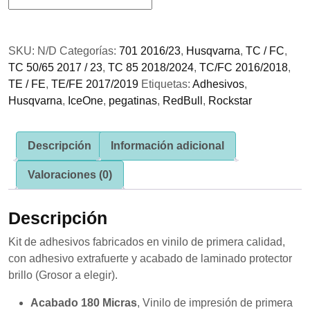
Adhesivos
se usa la
Husqvarna
web.
Rockstar
SKU:
N/D
Categorías:
701 2016/23
,
Husqvarna
,
TC / FC
,
Azul
Experiencia
TC 50/65 2017 / 23
,
TC 85 2018/2024
,
TC/FC 2016/2018
,
cantidad
Para que
TE / FE
,
TE/FE 2017/2019
Etiquetas:
Adhesivos
,
nuestra web
Husqvarna
,
IceOne
,
pegatinas
,
RedBull
,
Rockstar
funcione lo
mejor posible
durante tu
visita. Si
Descripción
Información adicional
rechaza estas
cookies,
Valoraciones (0)
algunas
funcionalidades
desaparecerán
Descripción
de la web.
Kit de adhesivos fabricados en vinilo de primera calidad,
con adhesivo extrafuerte y acabado de laminado protector
Marketing
brillo (Grosor a elegir).
Al compartir tus
intereses y
comportamiento
Acabado 180 Micras
, Vinilo de impresión de primera