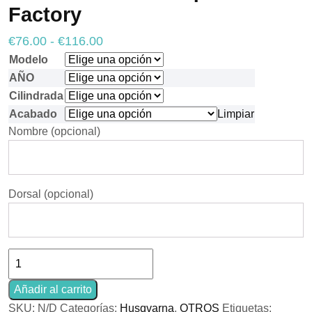
Factory
Rango
€
76.00
-
€
116.00
de
Modelo
Necesarias
Estas
precios:
AÑO
cookies no
Cilindrada
desde
son
opcionales.
Acabado
Limpiar
€76.00
Son
Nombre
(opcional)
hasta
necesarias
para que
€116.00
funcione la
web.
Dorsal
(opcional)
Estadísticas
Para que
podamos
Kit
mejorar la
funcionalidad
Adhesivos
y estructura
Husqvarna
Añadir al carrito
de la web, en
Factory
base a cómo
SKU:
N/D
Categorías:
Husqvarna
,
OTROS
Etiquetas: