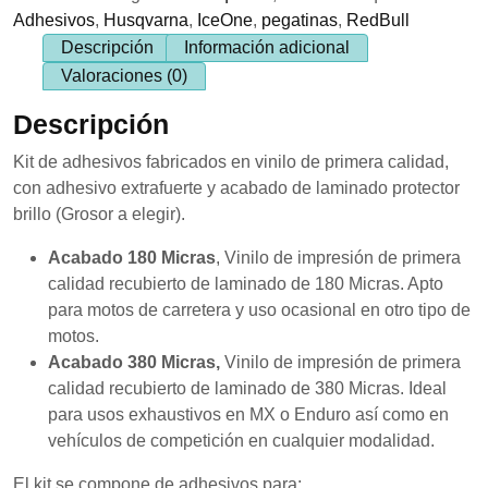
se usa la
cantidad
Adhesivos
,
Husqvarna
,
IceOne
,
pegatinas
,
RedBull
web.
Descripción
Información adicional
Valoraciones (0)
Experiencia
Descripción
Para que
nuestra web
Kit de adhesivos fabricados en vinilo de primera calidad,
funcione lo
mejor posible
con adhesivo extrafuerte y acabado de laminado protector
durante tu
brillo (Grosor a elegir).
visita. Si
rechaza estas
Acabado 180 Micras
, Vinilo de impresión de primera
cookies,
algunas
calidad recubierto de laminado de 180 Micras. Apto
funcionalidades
para motos de carretera y uso ocasional en otro tipo de
desaparecerán
motos.
de la web.
Acabado 380 Micras,
Vinilo de impresión de primera
calidad recubierto de laminado de 380 Micras. Ideal
Marketing
para usos exhaustivos en MX o Enduro así como en
Al compartir tus
vehículos de competición en cualquier modalidad.
intereses y
comportamiento
El kit se compone de adhesivos para: