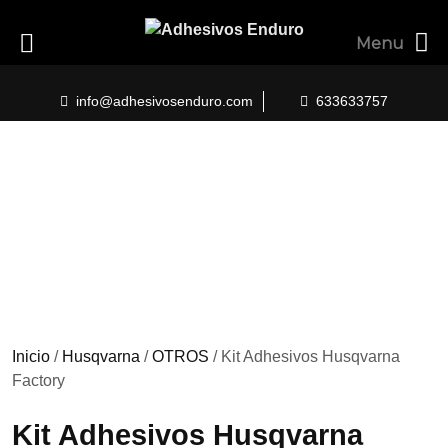
Menu
Skip
to
info@adhesivosenduro.com
633633757
content
Inicio
/
Husqvarna
/
OTROS
/ Kit Adhesivos Husqvarna
Factory
Kit Adhesivos Husqvarna