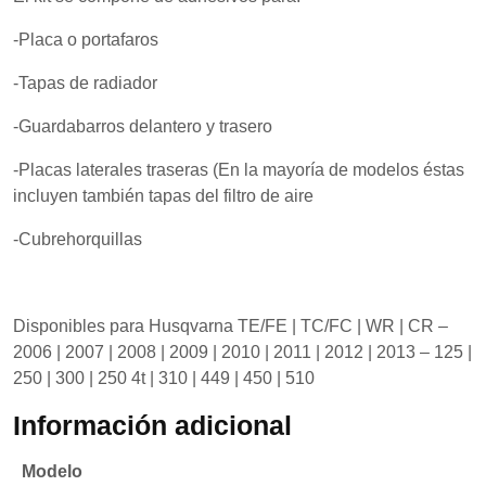
mientras visitas
nuestro sitio,
-Placa o portafaros
aumentas la
posibilidad de
ver contenido y
-Tapas de radiador
ofertas
personalizados.
-Guardabarros delantero y trasero
-Placas laterales traseras (En la mayoría de modelos éstas
incluyen también tapas del filtro de aire
-Cubrehorquillas
Disponibles para Husqvarna TE/FE | TC/FC | WR | CR –
2006 | 2007 | 2008 | 2009 | 2010 | 2011 | 2012 | 2013 – 125 |
250 | 300 | 250 4t | 310 | 449 | 450 | 510
Información adicional
Modelo