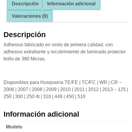
se usa la
Descripción
Información adicional
web.
Valoraciones (0)
Experiencia
Descripción
Para que
nuestra web
funcione lo
Adhesivo fabricado en vinilo de primera calidad, con
mejor posible
adhesivo extrafuerte y recubrimiento de laminado protector
durante tu
brillo de 380 Micras.
visita. Si
rechaza estas
cookies,
algunas
funcionalidades
Disponibles para Husqvarna TE/FE | TC/FC | WR | CR –
desaparecerán
2006 | 2007 | 2008 | 2009 | 2010 | 2011 | 2012 | 2013 – 125 |
de la web.
250 | 300 | 250 4t | 310 | 449 | 450 | 510
Marketing
Información adicional
Al compartir tus
intereses y
Modelo
comportamiento