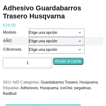
Adhesivo Guardabarros
Trasero Husqvarna
Necesarias
€
19.00
Estas
cookies no
Modelo
son
opcionales.
AÑO
Son
necesarias
Cilindrada
para que
funcione la
web.
Adhesivo
Añadir al carrito
Guardabarros
Trasero
Estadísticas
Husqvarna
Para que
SKU:
N/D
Categorías:
Guardabarros Trasero
,
Husqvarna
cantidad
podamos
mejorar la
Etiquetas:
Adhesivos
,
Husqvarna
,
IceOne
,
pegatinas
,
funcionalidad
RedBull
y estructura
de la web, en
base a cómo