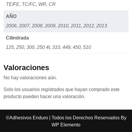
mientras visitas
TE/FE, TC/FC, WR, CR
nuestro sitio,
aumentas la
AÑO
posibilidad de
ver contenido y
2006, 2007, 2008, 2009, 2010, 2011, 2012, 2013
ofertas
personalizados.
Cilindrada
125, 250, 300, 250 4t, 310, 449, 450, 510
Valoraciones
No hay valoraciones aún.
Solo los usuarios registrados que hayan comprado este
producto pueden hacer una valoración.
©Adhesivos Enduro | Todos los Derechos Reservados By
WP Elemento