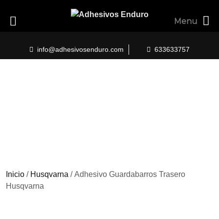
Menu
Skip
to
info@adhesivosenduro.com
633633757
content
Inicio
/
Husqvarna
/ Adhesivo Guardabarros Trasero
Husqvarna