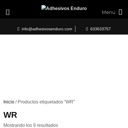
Menu
Skip
to
info@adhesivosenduro.com
633633757
content
Inicio
/ Productos etiquetados “WR”
WR
Ordenado
Mostrando los 9 resultados