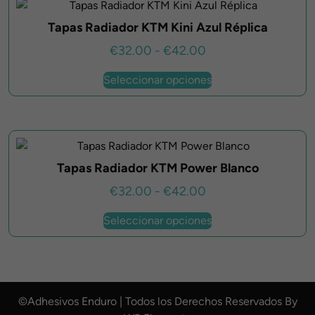
hasta
de
Las
€42.00
producto
Tapas Radiador KTM Kini Azul Réplica
opciones
se
Rango
€
32.00
-
€
42.00
pueden
de
Este
elegir
Seleccionar opciones
producto
precios:
en
tiene
desde
la
múltiples
€32.00
página
variantes.
hasta
de
Las
€42.00
producto
Tapas Radiador KTM Power Blanco
opciones
se
Rango
€
32.00
-
€
42.00
pueden
de
Este
elegir
Seleccionar opciones
producto
precios:
en
tiene
desde
la
múltiples
€32.00
página
variantes.
hasta
de
Las
©Adhesivos Enduro | Todos los Derechos Reservados By
€42.00
producto
opciones