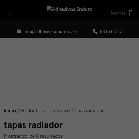
Menu
Skip
to
info@adhesivosenduro.com
633633757
content
Inicio
/ Productos etiquetados “tapas radiador”
tapas radiador
Ordenado
Mostrando los 6 resultados