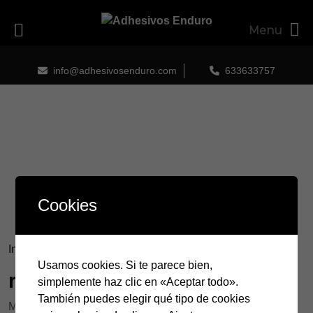
Menu
Skip
to
info@adhesivosenduro.com
633633757
content
Cookies
Inicio
/ Productos etiquetados “rmz”
Usamos cookies. Si te parece bien,
rmz
simplemente haz clic en «Aceptar todo».
También puedes elegir qué tipo de cookies
Mostrando el único resultado