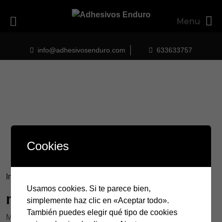
Menu
Skip
to
info@adhesivosenduro.com
633633757
content
Cookies
Inicio
/ Productos etiquetados “movistar”
Usamos cookies. Si te parece bien,
movistar
simplemente haz clic en «Aceptar todo».
También puedes elegir qué tipo de cookies
Mostrando el único resultado