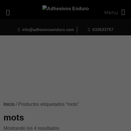
Menu
Skip
to
info@adhesivosenduro.com
633633757
content
Inicio
/ Productos etiquetados “mots”
mots
Ordenado
Mostrando los 4 resultados