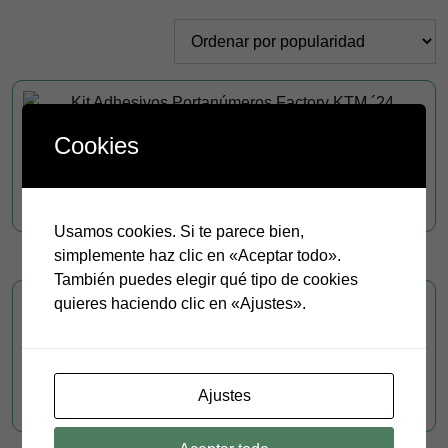
por
popularidad
Kit Adhesivos Portanúmeros Factory KTM ´24
Cookies
Rango
€
36.00
-
€
46.00
de
Este
Seleccionar opciones
producto
precios:
Usamos cookies. Si te parece bien,
tiene
desde
simplemente haz clic en «Aceptar todo».
múltiples
€36.00
También puedes elegir qué tipo de cookies
variantes.
hasta
quieres haciendo clic en «Ajustes».
Las
€46.00
Kit Adhesivos Portanúmeros Pro KTM
opciones
se
Rango
€
36.00
-
€
46.00
pueden
de
Este
Ajustes
elegir
Seleccionar opciones
producto
precios:
en
tiene
desde