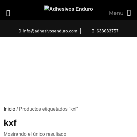
Menu
Skip
to
info@adhesivosenduro.com
633633757
content
Inicio
/ Productos etiquetados “kxf”
kxf
Mostrando el único resultado