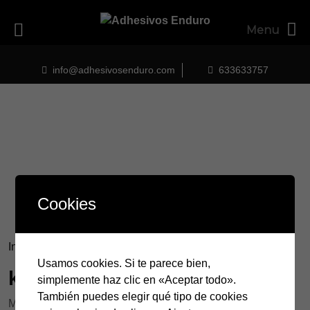
Menu
Skip
to
info@adhesivosenduro.com
633633757
content
Cookies
Inicio
/ Productos etiquetados “kx”
Usamos cookies. Si te parece bien,
kx
simplemente haz clic en «Aceptar todo».
También puedes elegir qué tipo de cookies
Mostrando el único resultado