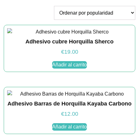
por
popularidad
Necesarias
Estas
cookies no
Adhesivo cubre Horquilla Sherco
son
opcionales.
€
19.00
Son
necesarias
Añadir al carrito
para que
funcione la
web.
Estadísticas
Adhesivo Barras de Horquilla Kayaba Carbono
Para que
podamos
€
12.00
mejorar la
funcionalidad
y estructura
Añadir al carrito
de la web, en
base a cómo