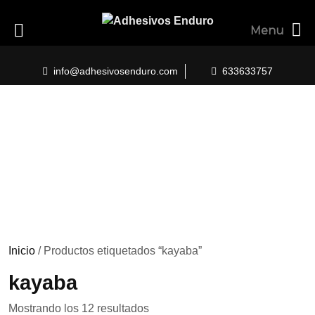
Menu
Skip
to
info@adhesivosenduro.com
633633757
content
Inicio
/ Productos etiquetados “kayaba”
kayaba
Ordenado
Mostrando los 12 resultados