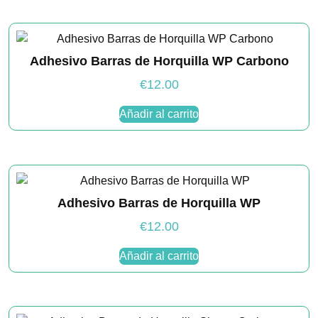
se usa la
web.
Adhesivo Barras de Horquilla WP Carbono
Experiencia
Para que
€
12.00
nuestra web
funcione lo
Añadir al carrito
mejor posible
durante tu
visita. Si
rechaza estas
cookies,
algunas
funcionalidades
Adhesivo Barras de Horquilla WP
desaparecerán
de la web.
€
12.00
Añadir al carrito
Marketing
Al compartir tus
intereses y
comportamiento