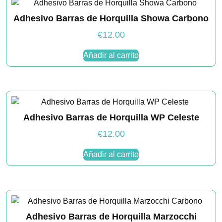
mientras visitas
nuestro sitio,
Adhesivo Barras de Horquilla Showa Carbono
aumentas la
posibilidad de
€
12.00
ver contenido y
ofertas
personalizados.
Añadir al carrito
Adhesivo Barras de Horquilla WP Celeste
€
12.00
Añadir al carrito
Adhesivo Barras de Horquilla Marzocchi