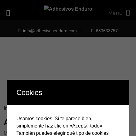
Menu
Skip
to
info@adhesivosenduro.com
633633757
content
Cookies
Inicio
/ Productos etiquetados “Aniversario”
Usamos cookies. Si te parece bien,
Aniversario
simplemente haz clic en «Aceptar todo».
Mostrando el único resultado
También puedes elegir qué tipo de cookies