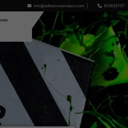
info@adhesivosenduro.com
633633757
ones