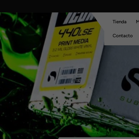
Skip
to
content
Tienda
M
Contacto