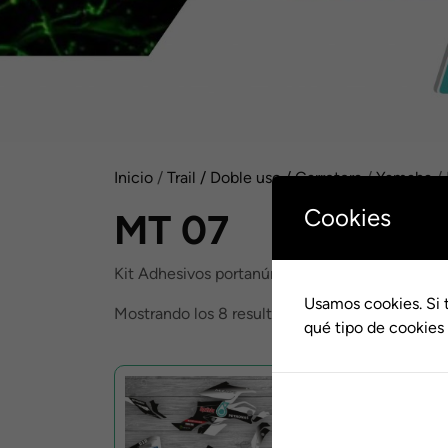
Inicio
/
Trail / Doble uso / Carretera
/
Yamaha
/
Cookies
MT 07
Kit Adhesivos portanúmeros para motos Yama
Usamos cookies. Si 
Ordenado
Mostrando los 8 resultados
qué tipo de cookies 
por
popularidad