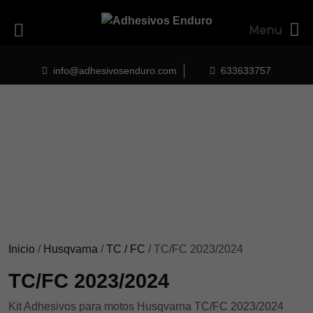
Menu
Skip
to
info@adhesivosenduro.com
633633757
content
Inicio
/
Husqvarna
/
TC / FC
/ TC/FC 2023/2024
TC/FC 2023/2024
Kit Adhesivos para motos Husqvarna TC/FC 2023/2024