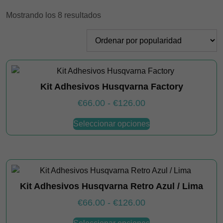
Ordenado
Mostrando los 8 resultados
por
popularidad
Kit Adhesivos Husqvarna Factory
Rango
€
66.00
-
€
126.00
de
Este
Seleccionar opciones
producto
precios:
tiene
desde
múltiples
€66.00
variantes.
hasta
Las
€126.00
Kit Adhesivos Husqvarna Retro Azul / Lima
opciones
se
Rango
€
66.00
-
€
126.00
pueden
de
Este
elegir