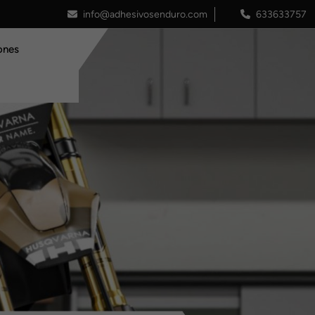
info@adhesivosenduro.com
633633757
ones