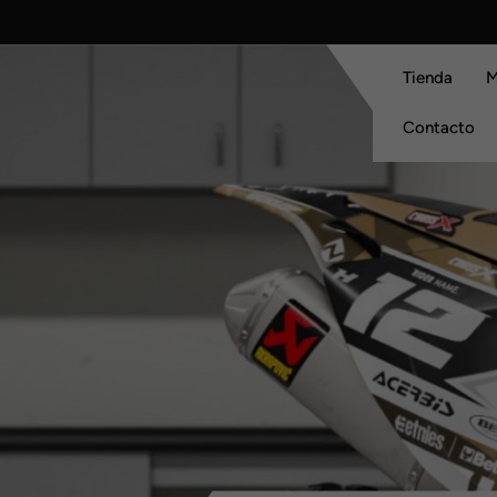
Skip
to
content
Tienda
M
Contacto