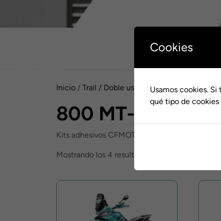
Cookies
Inicio
/
Trail / Doble uso / Carretera
/
CF Moto
/
Usamos cookies. Si 
qué tipo de cookies 
800 MT-X
Kits adhesivos CFMOTO CF MOTO 800 MT-X
Ordenado
Mostrando los 4 resultados
por
popularidad